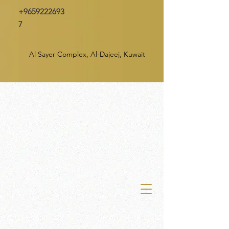
+9659222693
7
Al Sayer Complex, Al-Dajeej, Kuwait