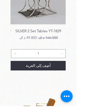
T-1829
SILVER 2 Set Tables YT-1829
سعر عادي
سعر البيع
سع
أضِف إلى العربة