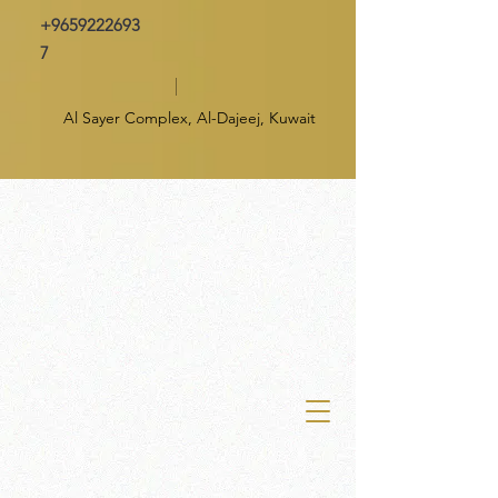
+9659222693
7
Al Sayer Complex, Al-Dajeej, Kuwait