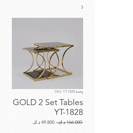
وحدة SKU: YT-1828
GOLD 2 Set Tables
YT-1828
سعر
سعر
 ‏166.000 د.ك.‏ 
عادي
البيع