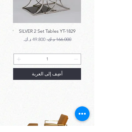
T-1829
SILVER 2 Set Tables YT-1829
سعر عادي
سعر البيع
سع
أضِف إلى العربة