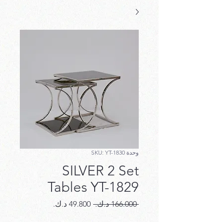
وحدة SKU: YT-1830
SILVER 2 Set
Tables YT-1829
سعر
سعر
 ‏166.000 د.ك.‏ 
عادي
البيع