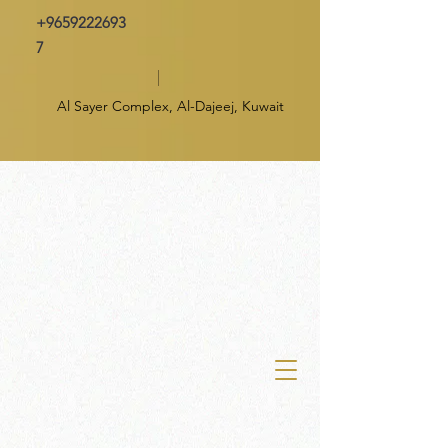
+9659222693
7
Al Sayer Complex, Al-Dajeej, Kuwait