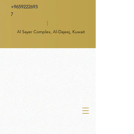
+9659222693
7
Al Sayer Complex, Al-Dajeej, Kuwait