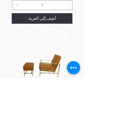
أضِف إلى العربة
set of 2 chairs + puff YT-2544-
2545
السعر