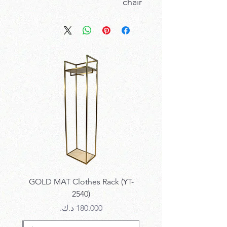
chair
k SET
GOLD MAT Clothes Rack (YT-
2540)
السعر