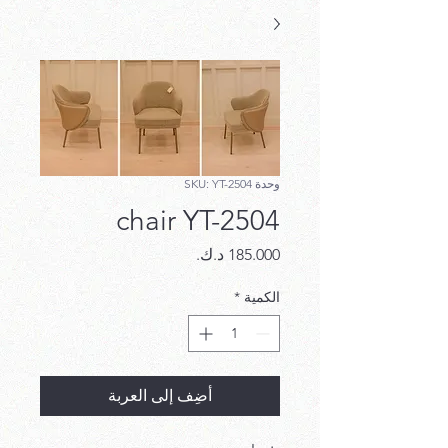
وحدة SKU: YT-2504
chair YT-2504
السعر
الكمية
*
أضِف إلى العربة