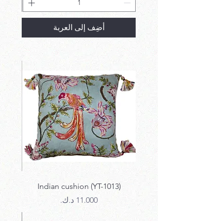
أضِف إلى العربة
12)
Indian cushion (YT-1013)
السعر