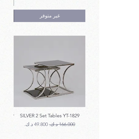
غير متوفر
T-1829
SILVER 2 Set Tables YT-1829
سعر عادي
سعر البيع
سع