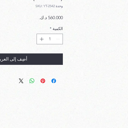
وحدة SKU: YT-2542
السعر
الكمية
*
أضِف إلى العرب