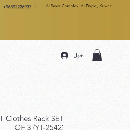
Al Sayer Complex, Al-Dajeej, Kuwait
+96592226937
تسجيل الدخول
 Clothes Rack SET
OF 3 (YT-2542)