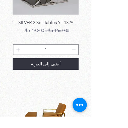
T-1829
SILVER 2 Set Tables YT-1829
سعر عادي
سعر البيع
سع
أضِف إلى العربة