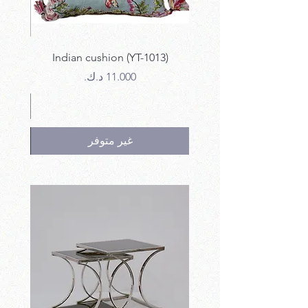
12)
Indian cushion (YT-1013)
السعر
غير متوفر