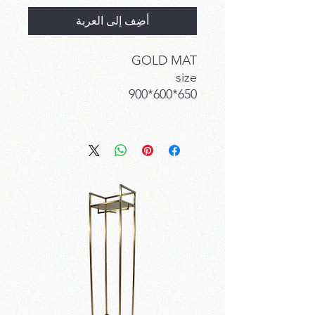
أضِف إلى العربة
GOLD MAT
size
650*600*900