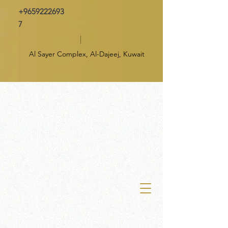
+9659222693
7
Al Sayer Complex, Al-Dajeej, Kuwait