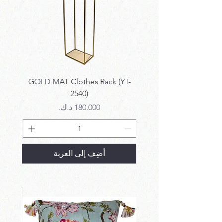
k SET
GOLD MAT Clothes Rack (YT-
2540)
السعر
أضِف إلى العربة