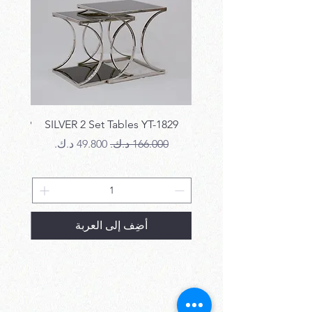
T-1829
SILVER 2 Set Tables YT-1829
سعر عادي
سعر البيع
سع
أضِف إلى العربة