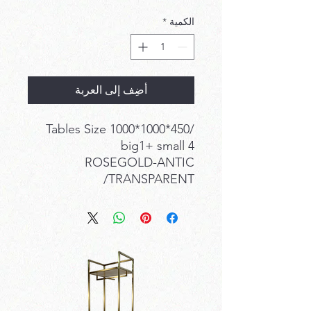
عادي
البيع
الكمية
*
أضِف إلى العربة
Tables Size 1000*1000*450/
big1+ small 4
ROSEGOLD-ANTIC
/TRANSPARENT