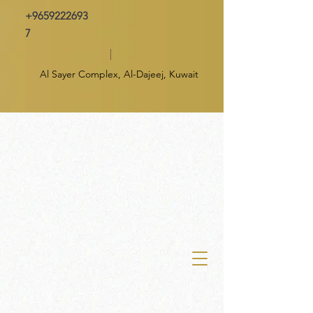
+9659222693
7
Al Sayer Complex, Al-Dajeej, Kuwait