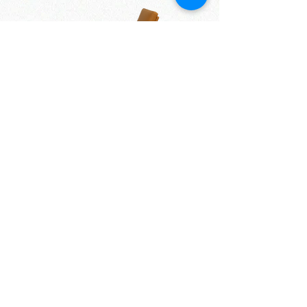
set of 2 chairs + puff YT-2544-
2545
السعر
أضِف إلى العربة