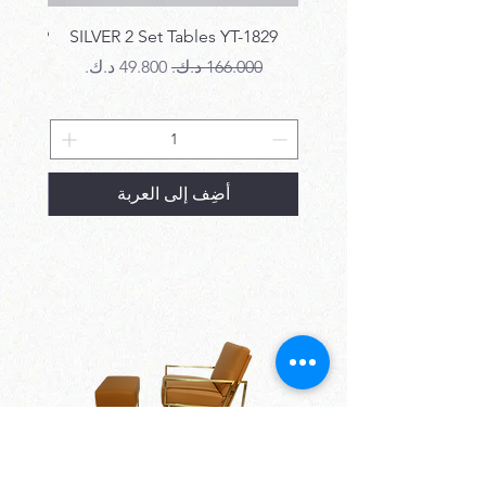
T-1829
SILVER 2 Set Tables YT-1829
سعر عادي
سعر البيع
سع
أضِف إلى العربة