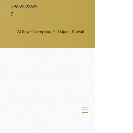
+9659222693
7
Al Sayer Complex, Al-Dajeej, Kuwait