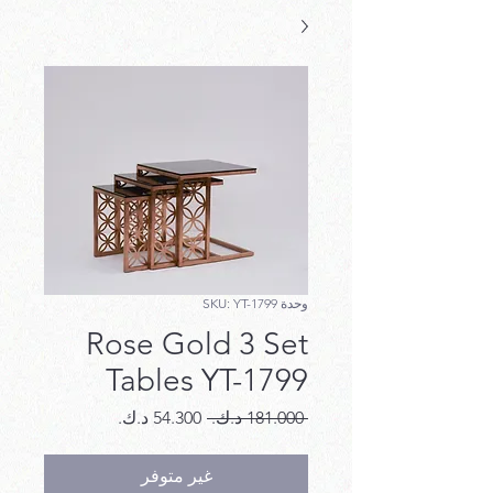
وحدة SKU: YT-1799
Rose Gold 3 Set
Tables YT-1799
سعر
سعر
 ‏181.000 د.ك.‏ 
عادي
البيع
غير متوفر