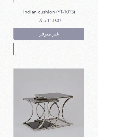
12)
Indian cushion (YT-1013)
السعر
غير متوفر