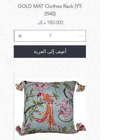
k SET
GOLD MAT Clothes Rack (YT-
2540)
السعر
أضِف إلى العربة