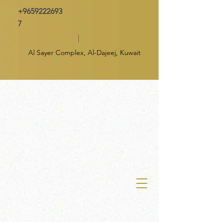
+9659222693
7
Al Sayer Complex, Al-Dajeej, Kuwait