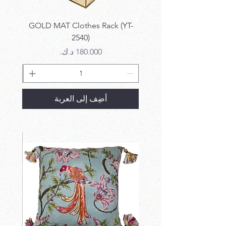
k SET
GOLD MAT Clothes Rack (YT-
2540)
السعر
أضِف إلى العربة