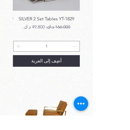
T-1829
SILVER 2 Set Tables YT-1829
سعر عادي
سعر البيع
سع
أضِف إلى العربة