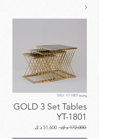
وحدة SKU: YT-1801
GOLD 3 Set Tables
YT-1801
سعر
سعر
 ‏172.000 د.ك.‏ 
عادي
البيع