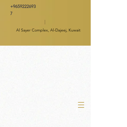
+9659222693
7
Al Sayer Complex, Al-Dajeej, Kuwait