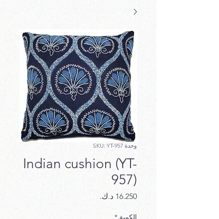
وحدة SKU: YT-957
Indian cushion (YT-
957)
السعر
الكمية
*