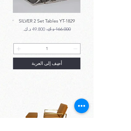
T-1829
SILVER 2 Set Tables YT-1829
سعر عادي
سعر البيع
سع
أضِف إلى العربة