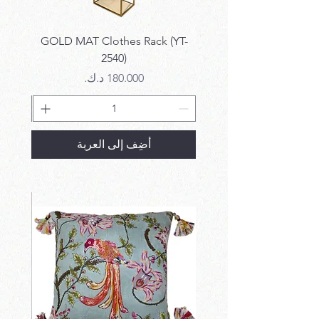
k SET
GOLD MAT Clothes Rack (YT-
2540)
السعر
أضِف إلى العربة