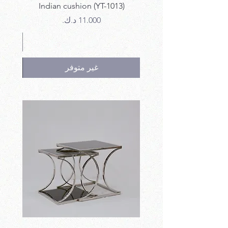
12)
Indian cushion (YT-1013)
السعر
غير متوفر