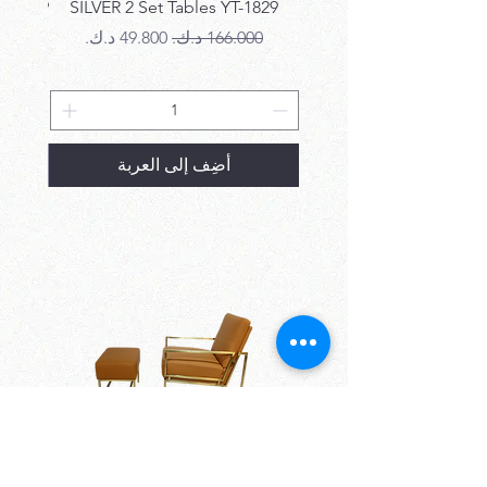
T-1829
SILVER 2 Set Tables YT-1829
سعر عادي
سعر البيع
سع
أضِف إلى العربة