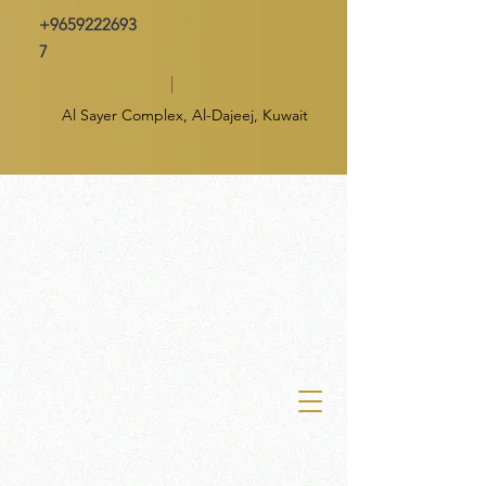
+9659222693
7
Al Sayer Complex, Al-Dajeej, Kuwait