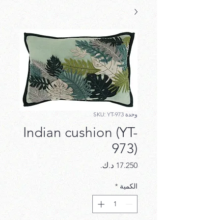
وحدة SKU: YT-973
Indian cushion (YT-
973)
السعر
الكمية
*