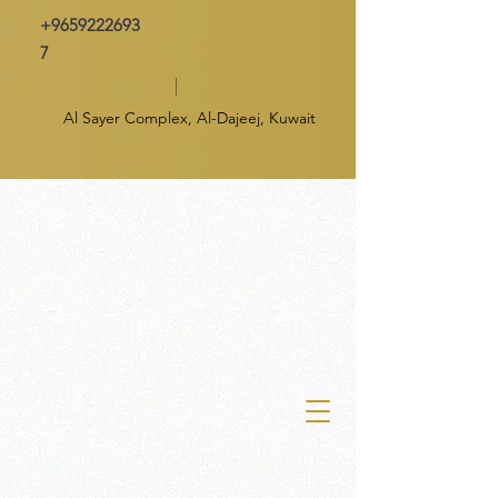
+9659222693
7
Al Sayer Complex, Al-Dajeej, Kuwait