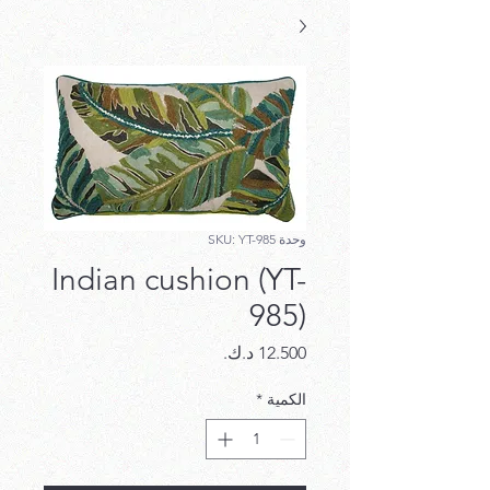
وحدة SKU: YT-985
Indian cushion (YT-
985)
السعر
الكمية
*