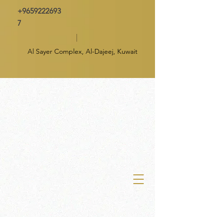
+9659222693
7
Al Sayer Complex, Al-Dajeej, Kuwait