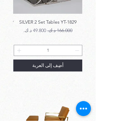
T-1829
SILVER 2 Set Tables YT-1829
سعر عادي
سعر البيع
سع
أضِف إلى العربة