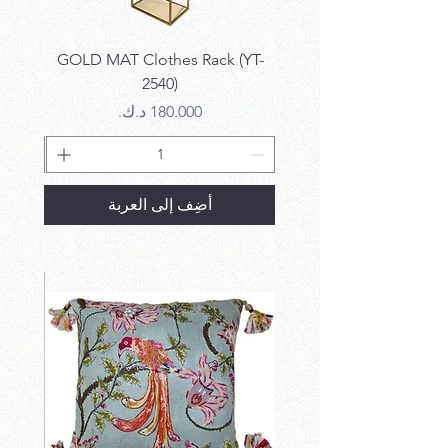
k SET
GOLD MAT Clothes Rack (YT-
2540)
السعر
أضِف إلى العربة