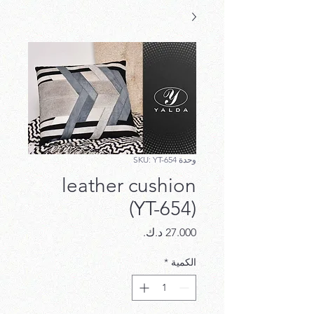
وحدة SKU: YT-654
leather cushion
(YT-654)
السعر
الكمية
*