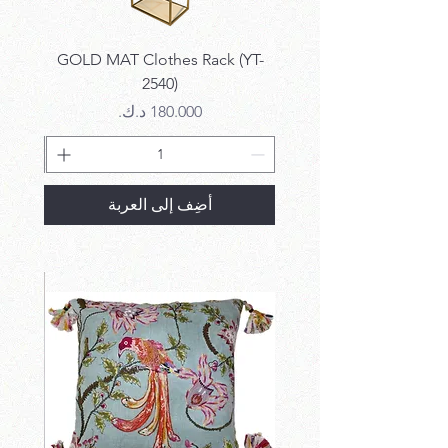
k SET
GOLD MAT Clothes Rack (YT-
2540)
السعر
أضِف إلى العربة