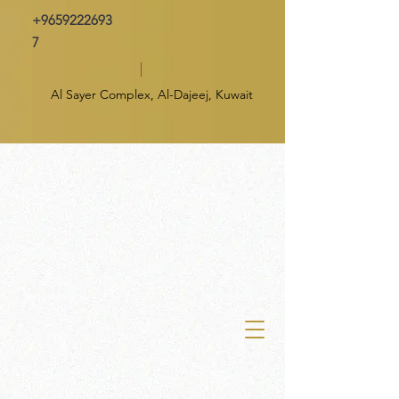
+9659222693
7
Al Sayer Complex, Al-Dajeej, Kuwait