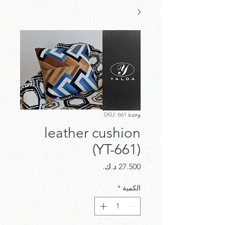
وحدة SKU: 661
leather cushion
(YT-661)
السعر
الكمية
*