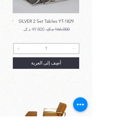
T-1829
SILVER 2 Set Tables YT-1829
سعر عادي
سعر البيع
سع
أضِف إلى العربة